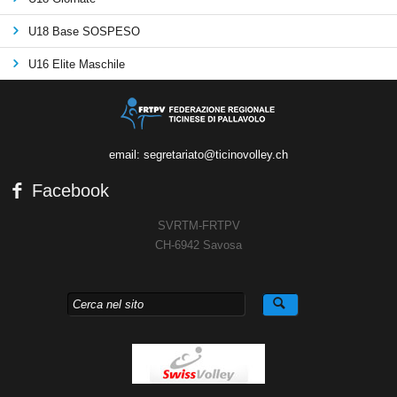
U18 Base SOSPESO
U16 Elite Maschile
email: segretariato@ticinovolley.ch
Facebook
SVRTM-FRTPV
CH-6942 Savosa