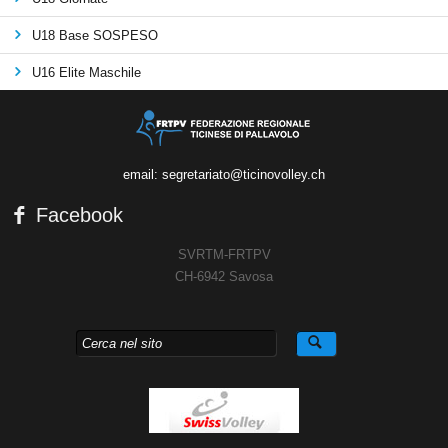
U18 Base SOSPESO
U16 Elite Maschile
email: segretariato@ticinovolley.ch
Facebook
SVRTM-FRTPV
CH-6942 Savosa